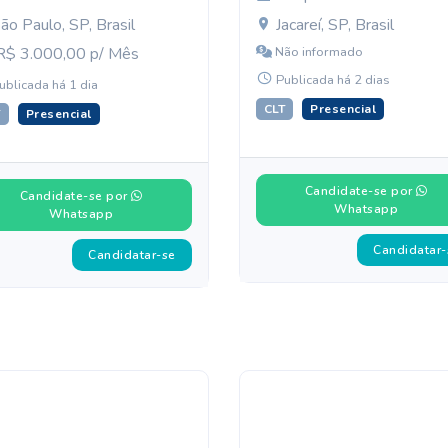
ão Paulo, SP, Brasil
Jacareí, SP, Brasil
$ 3.000,00 p/ Mês
Não informado
Publicada há 2 dias
ublicada há 1 dia
CLT
Presencial
T
Presencial
Candidate-se por
Candidate-se por
Whatsapp
Whatsapp
Candidatar-
Candidatar-se