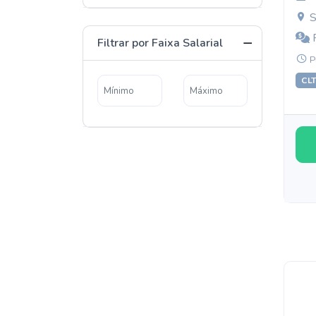
S
R
Filtrar por Faixa Salarial
P
CL