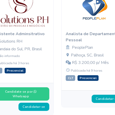
istente Adminsitrativo
Analista de Departamen
Pessoal
Solutions RH
PeoplePlan
andaia do Sul, PR, Brasil
Palhoça, SC, Brasil
ão informado
R$ 3.200,00 p/ Mês
ublicada há 3 horas
Publicada há 9 horas
T
Presencial
CLT
Presencial
Candidate-se por
Whatsapp
Candidatar-
Candidatar-se