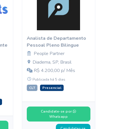
Analista de Departamento
ente
Pessoal Pleno Bilingue
People Partner
Diadema, SP, Brasil
R$ 4.200,00 p/ Mês
Publicada há 5 dias
CLT
Presencial
Candidate-se por
Whatsapp
Candidatar-se