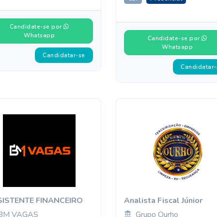
Candidate-se por
Whatsapp
Candidate-se por
Whatsapp
Candidatar-se
Candidatar-
ISTENTE FINANCEIRO
Analista Fiscal Júnior
BM VAGAS
Grupo Ourho