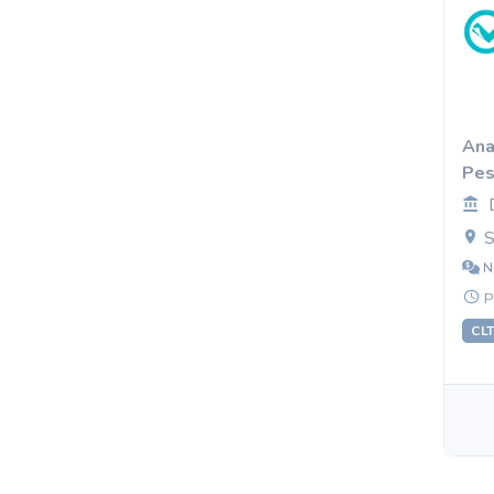
Ana
Pes
S
N
P
CL