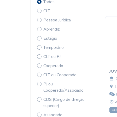
Todos
CLT
Pessoa Jurídica
Aprendiz
Estágio
Temporário
CLT ou PJ
Cooperado
JOV
CLT ou Cooperado
PJ ou
L
Cooperado/Associado
R
CDS (Cargo de direção
P
superior)
CL
Associado