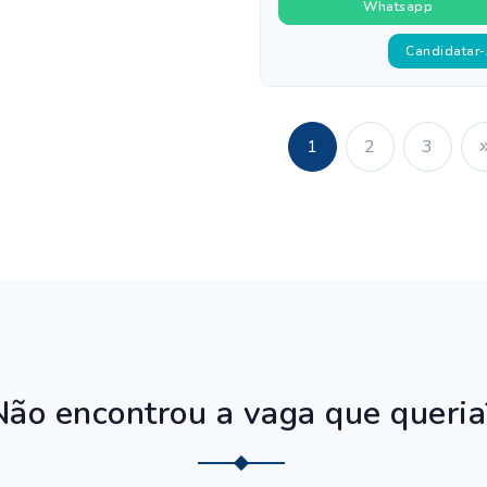
Whatsapp
Candidatar-
1
2
3
Não encontrou a vaga que queria