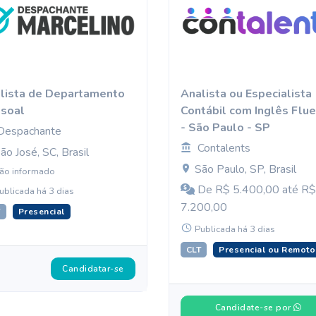
lista de Departamento
Analista ou Especialista
soal
Contábil com Inglês Flu
- São Paulo - SP
Despachante
Contalents
ão José, SC, Brasil
São Paulo, SP, Brasil
ão informado
De R$ 5.400,00 até R$
ublicada há 3 dias
7.200,00
T
Presencial
Publicada há 3 dias
CLT
Presencial ou Remoto
Candidatar-se
Candidate-se por