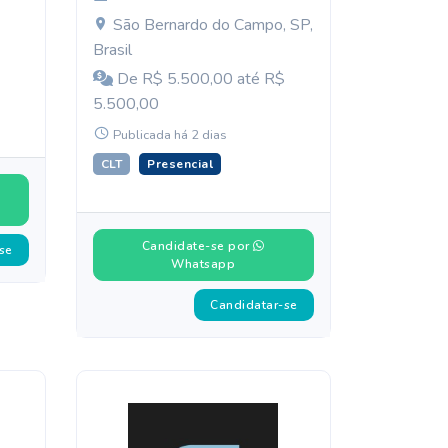
São Bernardo do Campo, SP,
Brasil
De R$ 5.500,00 até R$
5.500,00
Publicada há 2 dias
CLT
Presencial
Candidate-se por
se
Whatsapp
Candidatar-se