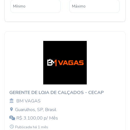
GERENTE DE LOJA DE CALÇADOS - CECAP
BM VAGAS
Guarulhos, SP, Brasil
R$ 3.100,00 p/ Mês
Publicada há 1 mês