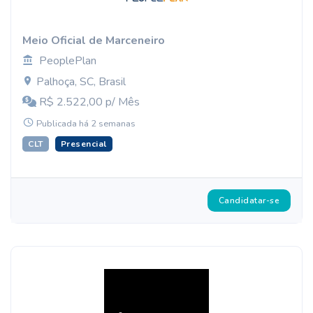
Meio Oficial de Marceneiro
PeoplePlan
Palhoça, SC, Brasil
R$ 2.522,00 p/ Mês
Publicada há 2 semanas
CLT
Presencial
Candidatar-se