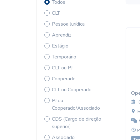
Todos
CLT
Pessoa Jurídica
Aprendiz
Estágio
Temporário
CLT ou PJ
Cooperado
CLT ou Cooperado
Ope
PJ ou
Cooperado/Associado
B
CDS (Cargo de direção
R
superior)
P
Associado
Te