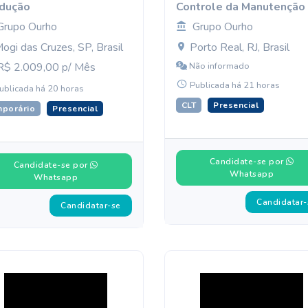
dução
Controle da Manutenção
Grupo Ourho
Grupo Ourho
ogi das Cruzes, SP, Brasil
Porto Real, RJ, Brasil
$ 2.009,00 p/ Mês
Não informado
Publicada há 21 horas
ublicada há 20 horas
CLT
Presencial
mporário
Presencial
Candidate-se por
Candidate-se por
Whatsapp
Whatsapp
Candidatar-
Candidatar-se