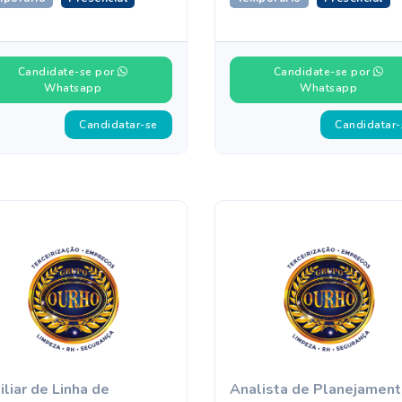
Candidate-se por
Candidate-se por
Whatsapp
Whatsapp
Candidatar-se
Candidatar-
iliar de Linha de
Analista de Planejament