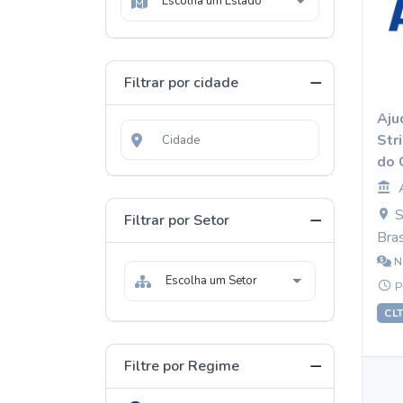
Escolha um Estado
Filtrar por cidade
Aju
Str
do
S
Filtrar por Setor
Bras
N
Escolha um Setor
P
CL
Filtre por Regime