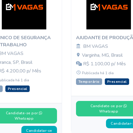
CNICO DE SEGURANÇA
AJUDANTE DE PRODUÇ
 TRABALHO
BM VAGAS
BM VAGAS
Varginha, MG, Brasil
ranca, SP, Brasil
R$ 1.100,00 p/ Mês
$ 4.200,00 p/ Mês
Publicada há 1 dia
ublicada há 1 dia
Temporário
Presencial
T
Presencial
Candidate-se por
Whatsapp
Candidate-se por
Whatsapp
Candidatar-
Candidatar-se