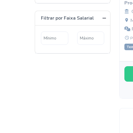
Pro
Filtrar por Faixa Salarial
M
R
P
Te