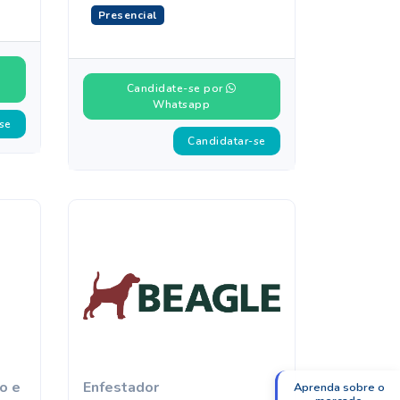
Presencial
Candidate-se por
Whatsapp
se
Candidatar-se
o e
Enfestador
Aprenda sobre o