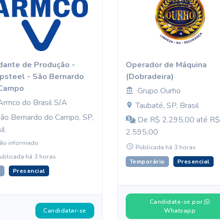
dante de Produção -
Operador de Máquina
ipsteel - São Bernardo
(Dobradeira)
 Campo
Grupo Ourho
Armco do Brasil S/A
Taubaté, SP, Brasil
ão Bernardo do Campo, SP,
De R$ 2.295,00 até R$
il
2.595,00
ão informado
Publicada há 3 horas
ublicada há 3 horas
Temporário
Presencial
T
Presencial
Candidate-se por
Candidatar-se
Whatsapp