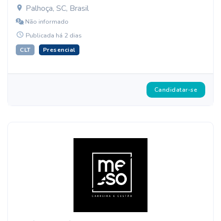
Palhoça, SC, Brasil
Não informado
Publicada há 2 dias
CLT
Presencial
Candidatar-se