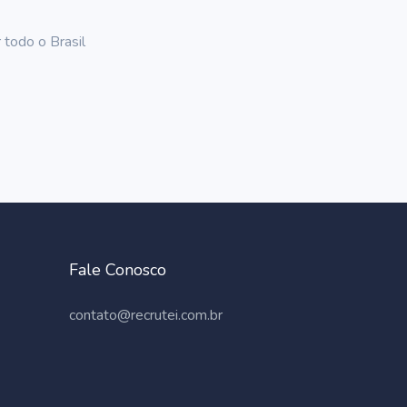
 todo o Brasil
Fale Conosco
contato@recrutei.com.br