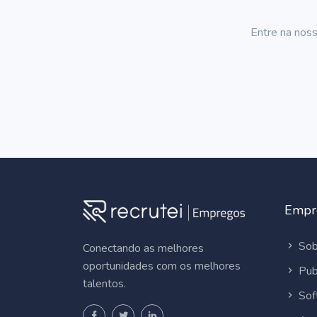
Entre na noss
Empr
Sob
Conectando as melhores
oportunidades com os melhores
Pub
talentos.
Sof