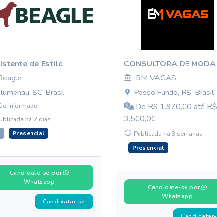
istente de Estilo
CONSULTORA DE MODA
Beagle
BM VAGAS
lumenau, SC, Brasil
Passo Fundo, RS, Brasil
ão informado
De R$ 1.970,00 até R$
3.500,00
ublicada há 2 dias
T
Presencial
Publicada há 3 semanas
Presencial
Candidate-se por
Whatsapp
Candidate-se por
Whatsapp
Candidatar-se
Candidatar-