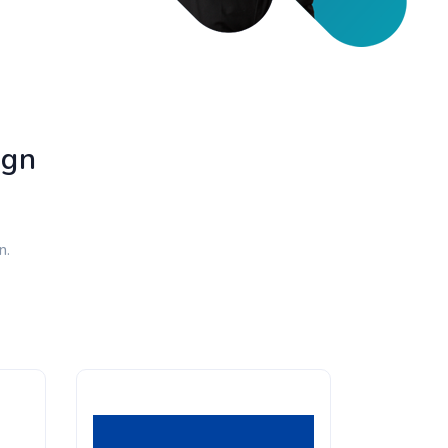
ign
n.