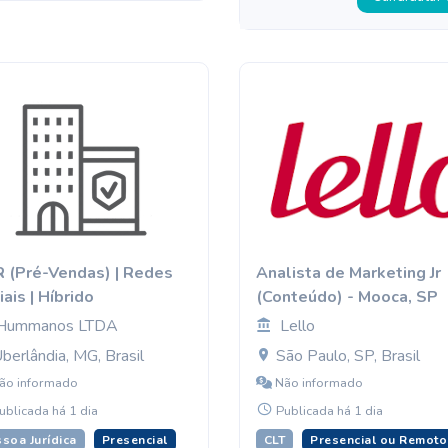
 (Pré-Vendas) | Redes
Analista de Marketing Jr
ais | Híbrido
(Conteúdo) - Mooca, SP
Hummanos LTDA
Lello
berlândia, MG, Brasil
São Paulo, SP, Brasil
ão informado
Não informado
ublicada há 1 dia
Publicada há 1 dia
soa Jurídica
Presencial
CLT
Presencial ou Remoto