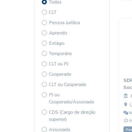
Todos
CLT
Pessoa Jurídica
Aprendiz
Estágio
Temporário
CLT ou PJ
Cooperado
SDR
CLT ou Cooperado
Soci
PJ ou
Cooperado/Associado
U
CDS (Cargo de direção
N
superior)
P
Associado
Pes