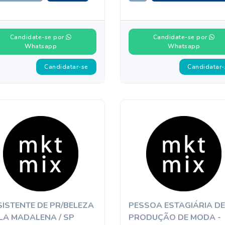
Candidate-se por
Candidate-se por
Whatsapp
Whatsapp
Candidatar-se
Candidatar-
ISTENTE DE PR/BELEZA
PESSOA ESTAGIÁRIA DE
ILA MADALENA / SP
PRODUÇÃO DE MODA -