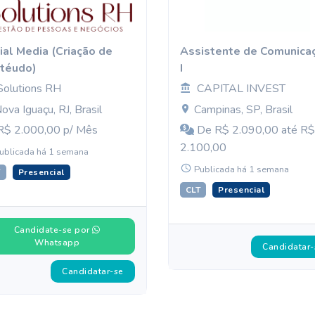
ial Media (Criação de
Assistente de Comunica
téudo)
I
Solutions RH
CAPITAL INVEST
ova Iguaçu, RJ, Brasil
Campinas, SP, Brasil
$ 2.000,00 p/ Mês
De R$ 2.090,00 até R$
2.100,00
ublicada há 1 semana
Publicada há 1 semana
T
Presencial
CLT
Presencial
Candidate-se por
Whatsapp
Candidatar-
Candidatar-se