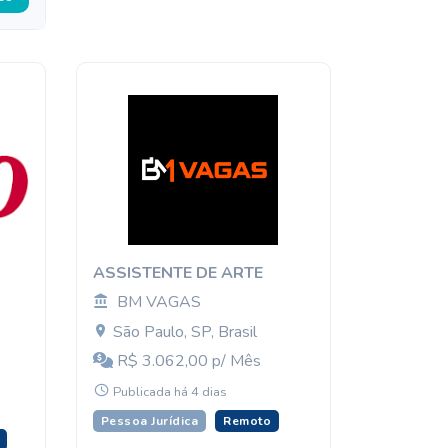
ASSISTENTE DE ARTE
BM VAGAS
São Paulo, SP, Brasil
R$ 3.062,00 p/ Mês
Publicada há 4 dias
Pessoa Jurídica
Remoto