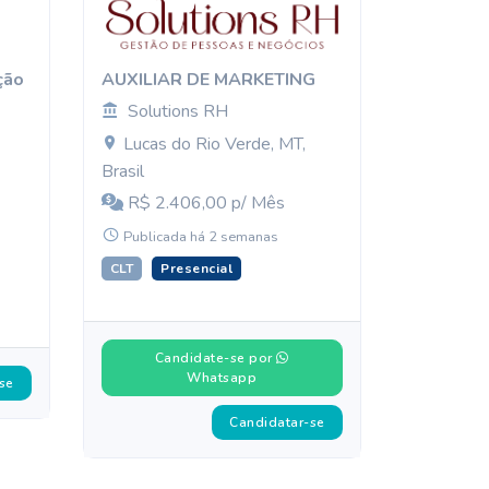
ção
AUXILIAR DE MARKETING
Solutions RH
Lucas do Rio Verde, MT,
Brasil
R$ 2.406,00 p/ Mês
Publicada há 2 semanas
CLT
Presencial
Candidate-se por
Whatsapp
se
Candidatar-se