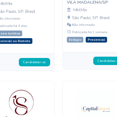
VILA MADALENA/SP
MktMix
MktMix
ão Paulo, SP, Brasil
São Paulo, SP, Brasil
ão informado
Não informado
ublicada há 4 dias
Publicada há 1 semana
soa Jurídica
Estágio
Presencial
sencial ou Remoto
Candidatar-
Candidatar-se