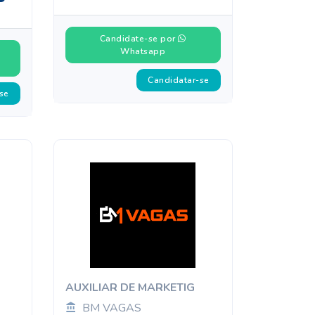
Candidate-se por
Whatsapp
Candidatar-se
se
AUXILIAR DE MARKETIG
BM VAGAS