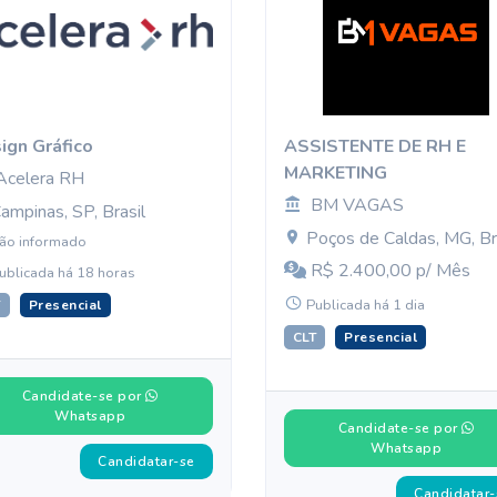
ign Gráfico
ASSISTENTE DE RH E
MARKETING
Acelera RH
BM VAGAS
ampinas, SP, Brasil
Poços de Caldas, MG, Br
ão informado
R$ 2.400,00 p/ Mês
ublicada há 18 horas
Publicada há 1 dia
T
Presencial
CLT
Presencial
Candidate-se por
Whatsapp
Candidate-se por
Whatsapp
Candidatar-se
Candidatar-