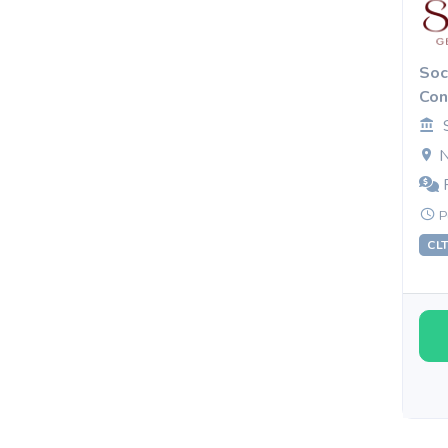
Soc
Con
N
R
P
CL