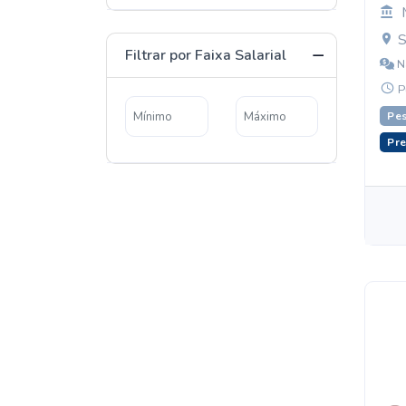
S
Filtrar por Faixa Salarial
N
P
Pes
Pre