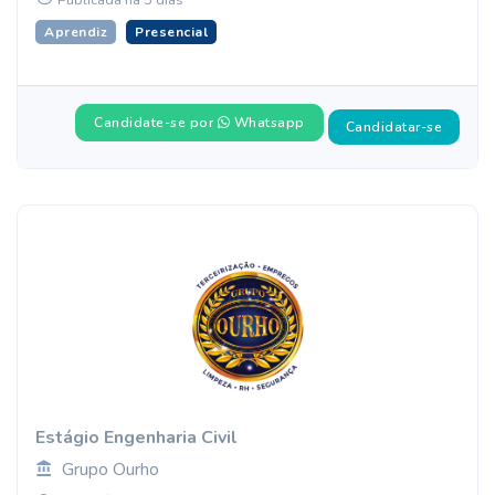
Publicada há 5 dias
Aprendiz
Presencial
Candidate-se por
Whatsapp
Candidatar-se
Estágio Engenharia Civil
Grupo Ourho