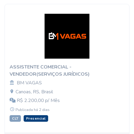
ASSISTENTE COMERCIAL -
VENDEDOR(SERVIÇOS JURÍDICOS)
BM VAGAS
Canoas, RS, Brasil
R$ 2.200,00 p/ Mês
Publicada há 2 dias
CLT
Presencial