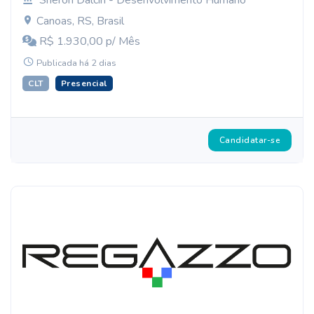
Sheron Dalcin - Desenvolvimento Humano
Canoas, RS, Brasil
R$ 1.930,00 p/ Mês
Publicada há 2 dias
CLT
Presencial
Candidatar-se