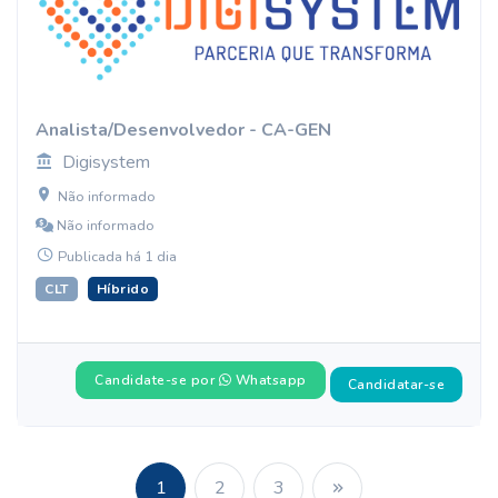
Analista/Desenvolvedor - CA-GEN
Digisystem
Não informado
Não informado
Publicada há 1 dia
CLT
Híbrido
Candidate-se por
Whatsapp
Candidatar-se
1
2
3