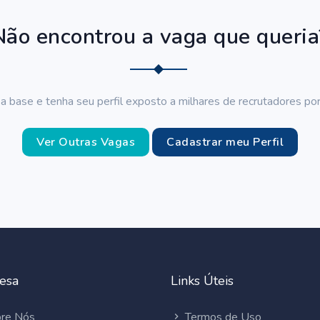
Não encontrou a vaga que queria
a base e tenha seu perfil exposto a milhares de recrutadores por
Ver Outras Vagas
Cadastrar meu Perfil
esa
Links Úteis
re Nós
Termos de Uso