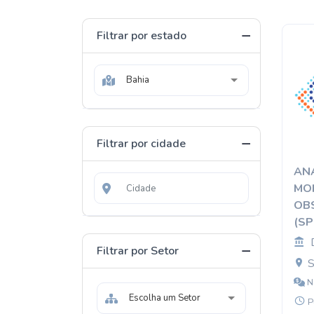
Filtrar por estado
Bahia
Filtrar por cidade
ANA
MO
OB
(SP
Filtrar por Setor
S
N
Escolha um Setor
P