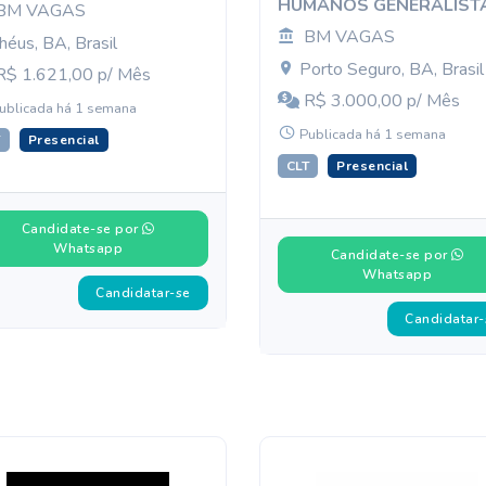
HUMANOS GENERALIST
BM VAGAS
BM VAGAS
lhéus, BA, Brasil
Porto Seguro, BA, Brasil
$ 1.621,00 p/ Mês
R$ 3.000,00 p/ Mês
ublicada há 1 semana
Publicada há 1 semana
T
Presencial
CLT
Presencial
Candidate-se por
Whatsapp
Candidate-se por
Whatsapp
Candidatar-se
Candidatar-