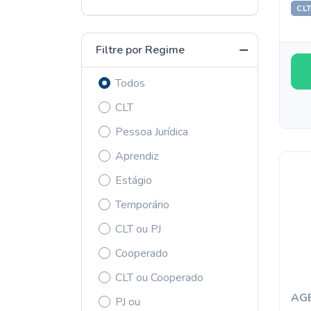
CL
Filtre por Regime
Todos
CLT
Pessoa Jurídica
Aprendiz
Estágio
Temporário
CLT ou PJ
Cooperado
CLT ou Cooperado
AG
PJ ou