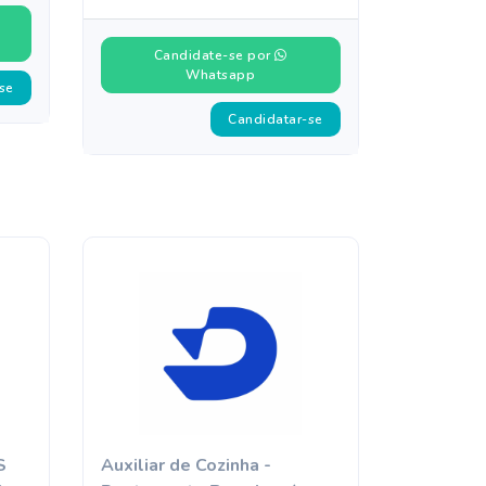
Candidate-se por
Whatsapp
se
Candidatar-se
S
Auxiliar de Cozinha -