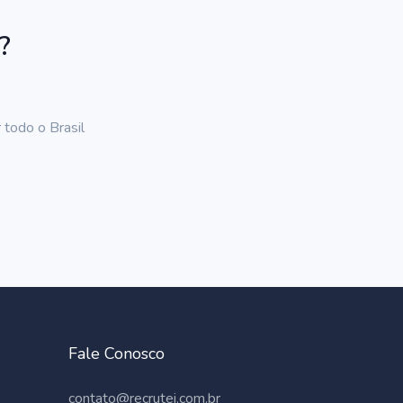
?
 todo o Brasil
Fale Conosco
contato@recrutei.com.br