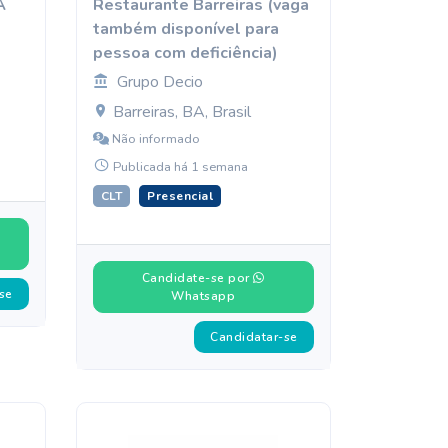
A
Restaurante Barreiras (vaga
também disponível para
pessoa com deficiência)
Grupo Decio
Barreiras, BA, Brasil
Não informado
Publicada há 1 semana
CLT
Presencial
Candidate-se por
se
Whatsapp
Candidatar-se