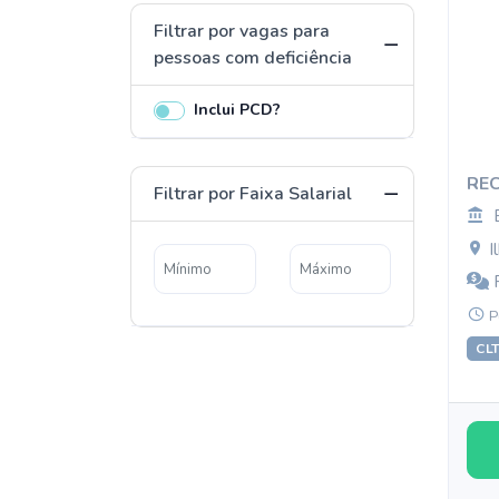
Filtrar por vagas para
pessoas com deficiência
Inclui PCD?
RE
Filtrar por Faixa Salarial
I
R
P
CL