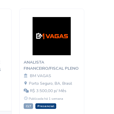
E
ANALISTA
FINANCEIRO/FISCAL PLENO
S
BM VAGAS
Porto Seguro, BA, Brasil
R$ 3.500,00 p/ Mês
Publicada há 1 semana
CLT
Presencial