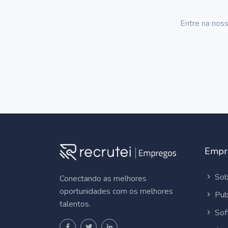
Entre na noss
Empr
Sob
Conectando as melhores
oportunidades com os melhores
Pub
talentos.
Sof