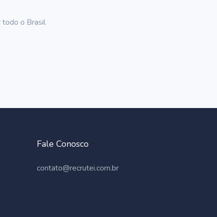
 todo o Brasil
Fale Conosco
contato@recrutei.com.br