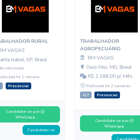
ABALHADOR RURAL
TRABALHADOR
AGROPECUÁRIO
BM VAGAS
BM VAGAS
anta Isabel, SP, Brasil
Ouro Fino, MG, Brasil
ão informado
R$ 2.188,00 p/ Mês
ublicada há 1 semana
Publicada há 2 semanas
T
Presencial
CLT
Presencial
Candidate-se por
Whatsapp
Candidate-se por
Whatsapp
Candidatar-se
Candidatar-