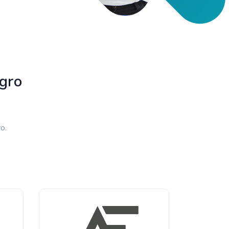
gro
o.