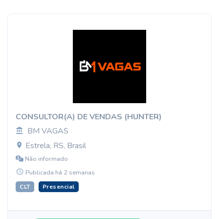
CONSULTOR(A) DE VENDAS (HUNTER)
BM VAGAS
Estrela, RS, Brasil
Não informado
Publicada há 2 semanas
CLT
Presencial