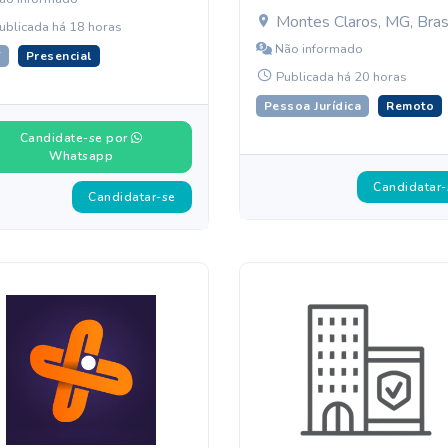
Montes Claros, MG, Bras
ublicada há 18 horas
Não informado
T
Presencial
Publicada há 20 horas
Pessoa Jurídica
Remoto
Candidate-se por
Whatsapp
Candidatar-
Candidatar-se