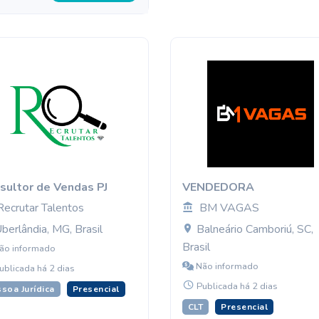
sultor de Vendas PJ
VENDEDORA
Recrutar Talentos
BM VAGAS
berlândia, MG, Brasil
Balneário Camboriú, SC,
Brasil
ão informado
Não informado
ublicada há 2 dias
Publicada há 2 dias
soa Jurídica
Presencial
CLT
Presencial