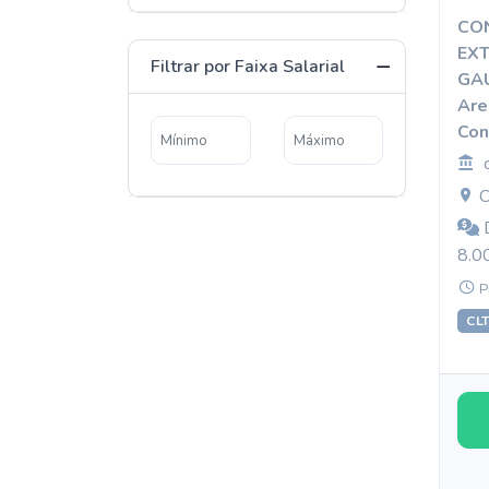
CO
EX
Filtrar por Faixa Salarial
GA
Are
Con
C
D
8.0
P
CL