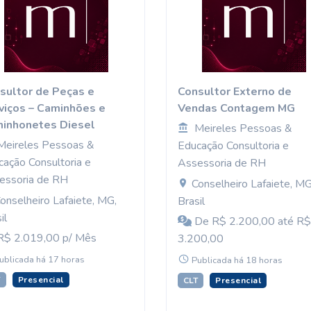
sultor de Peças e
Consultor Externo de
viços – Caminhões e
Vendas Contagem MG
inhonetes Diesel
Meireles Pessoas &
Meireles Pessoas &
Educação Consultoria e
cação Consultoria e
Assessoria de RH
essoria de RH
Conselheiro Lafaiete, MG
onselheiro Lafaiete, MG,
Brasil
il
De R$ 2.200,00 até R$
$ 2.019,00 p/ Mês
3.200,00
ublicada há 17 horas
Publicada há 18 horas
T
Presencial
CLT
Presencial