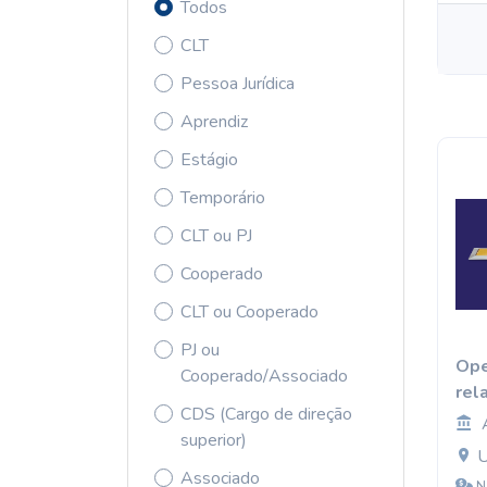
Todos
CLT
Pessoa Jurídica
Aprendiz
Estágio
Temporário
CLT ou PJ
Cooperado
CLT ou Cooperado
PJ ou
Ope
Cooperado/Associado
rel
CDS (Cargo de direção
superior)
U
Associado
N