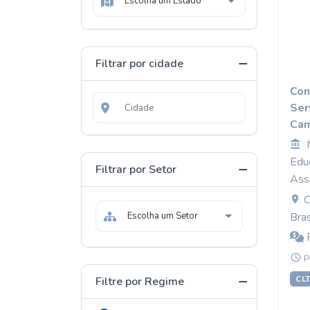
Escolha um Estado
Filtrar por cidade
Con
Ser
Cam
Edu
Filtrar por Setor
Ass
C
Escolha um Setor
Bras
R
P
CL
Filtre por Regime