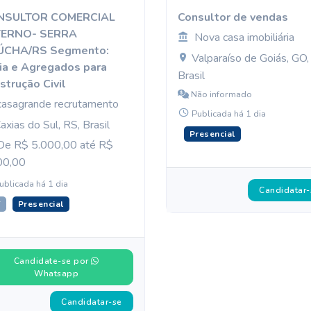
NSULTOR COMERCIAL
Consultor de vendas
TERNO- SERRA
Nova casa imobiliária
ÚCHA/RS Segmento:
Valparaíso de Goiás, GO,
ia e Agregados para
Brasil
strução Civil
Não informado
casagrande recrutamento
Publicada há 1 dia
axias do Sul, RS, Brasil
Presencial
e R$ 5.000,00 até R$
00,00
ublicada há 1 dia
Candidatar-
T
Presencial
Candidate-se por
Whatsapp
Candidatar-se