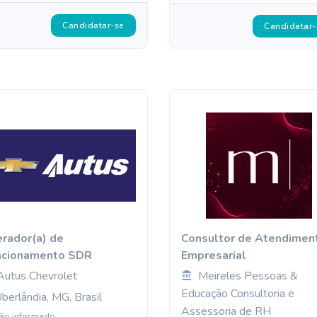
Candidatar-se
Candidatar-
rador(a) de
Consultor de Atendimen
acionamento SDR
Empresarial
Autus Chevrolet
Meireles Pessoas &
Educação Consultoria e
berlândia, MG, Brasil
Assessoria de RH
ão informado