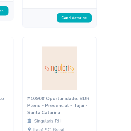
se
Candidatar-se
to
#1090# Oportunidade: BDR
Pleno - Presencial - Itajai -
Santa Catarina
Singularis RH
Itajaí, SC, Brasil