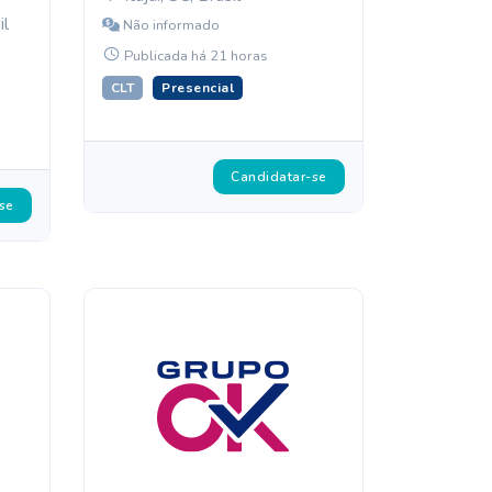
il
Não informado
Publicada há 21 horas
CLT
Presencial
Candidatar-se
se