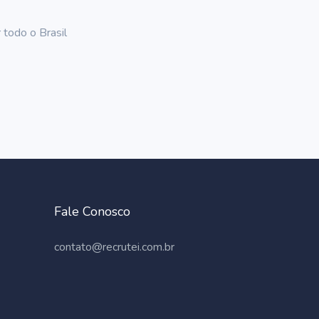
 todo o Brasil
Fale Conosco
contato@recrutei.com.br