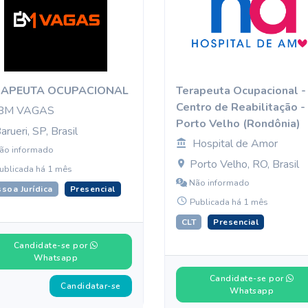
RAPEUTA OCUPACIONAL
Terapeuta Ocupacional -
Centro de Reabilitação -
BM VAGAS
Porto Velho (Rondônia)
arueri, SP, Brasil
Hospital de Amor
ão informado
Porto Velho, RO, Brasil
ublicada há 1 mês
Não informado
soa Jurídica
Presencial
Publicada há 1 mês
CLT
Presencial
Candidate-se por
Whatsapp
Candidate-se por
Candidatar-se
Whatsapp