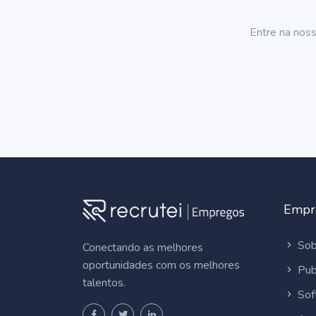
Entre na noss
Empr
Sob
Conectando as melhores
oportunidades com os melhores
Pub
talentos.
Sof