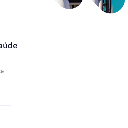
aúde
de.