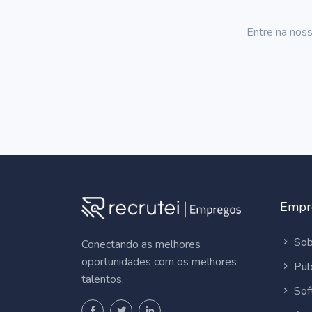
Entre na noss
Empr
Sob
Conectando as melhores
oportunidades com os melhores
Pub
talentos.
Sof