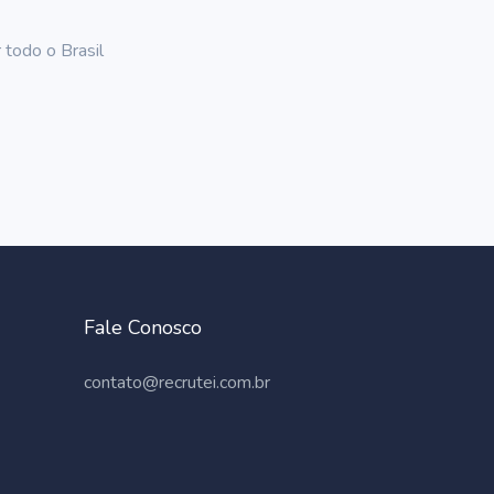
 todo o Brasil
Fale Conosco
contato@recrutei.com.br