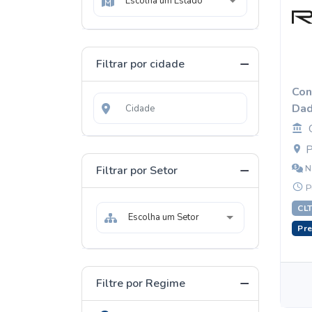
Escolha um Estado
Filtrar por cidade
Con
Dad
P
N
Filtrar por Setor
P
CLT
Escolha um Setor
Pre
Filtre por Regime