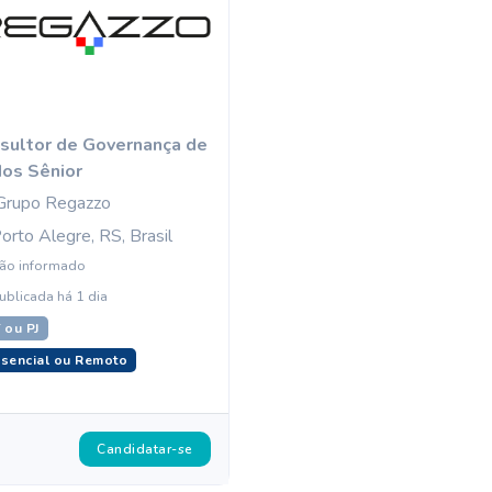
sultor de Governança de
os Sênior
Grupo Regazzo
orto Alegre, RS, Brasil
ão informado
ublicada há 1 dia
 ou PJ
sencial ou Remoto
Candidatar-se