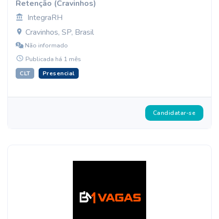
Retenção (Cravinhos)
IntegraRH
Cravinhos, SP, Brasil
Não informado
Publicada há 1 mês
CLT
Presencial
Candidatar-se