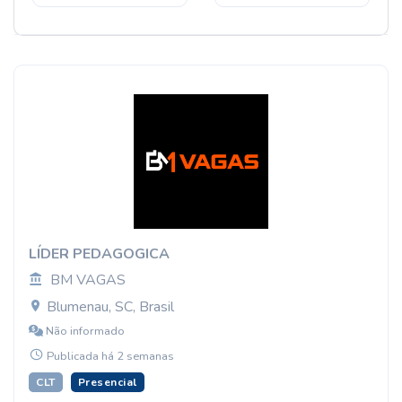
LÍDER PEDAGOGICA
BM VAGAS
Blumenau, SC, Brasil
Não informado
Publicada há 2 semanas
CLT
Presencial