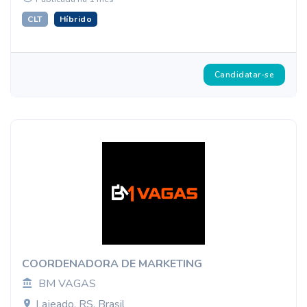
CLT
Híbrido
Candidatar-se
COORDENADORA DE MARKETING
BM VAGAS
Lajeado, RS, Brasil