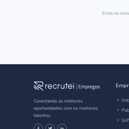
Entre na noss
Empr
Sob
Conectando as melhores
oportunidades com os melhores
Pub
talentos.
Sof