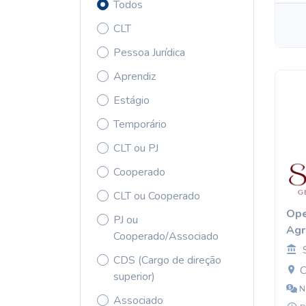
Todos
CLT
Pessoa Jurídica
Aprendiz
Estágio
Temporário
CLT ou PJ
Cooperado
CLT ou Cooperado
Ope
PJ ou
Agr
Cooperado/Associado
CDS (Cargo de direção
C
superior)
N
Associado