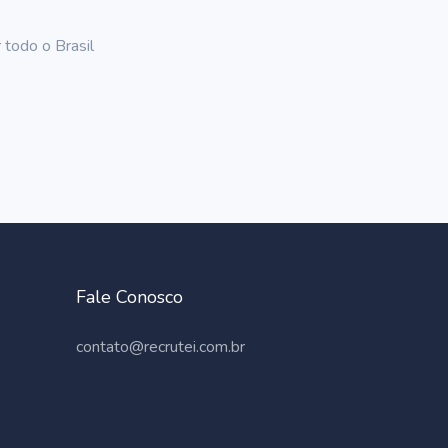
 todo o Brasil
Fale Conosco
contato@recrutei.com.br