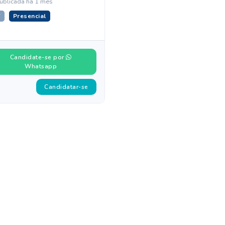
ublicada há 1 mês
T
Presencial
Candidate-se por
Whatsapp
Candidatar-se