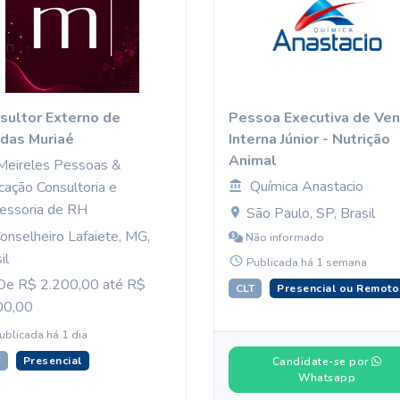
sultor Externo de
Pessoa Executiva de Ve
das Muriaé
Interna Júnior - Nutrição
Animal
Meireles Pessoas &
Química Anastacio
cação Consultoria e
essoria de RH
São Paulo, SP, Brasil
onselheiro Lafaiete, MG,
Não informado
il
Publicada há 1 semana
e R$ 2.200,00 até R$
CLT
Presencial ou Remoto
00,00
ublicada há 1 dia
T
Presencial
Candidate-se por
Whatsapp