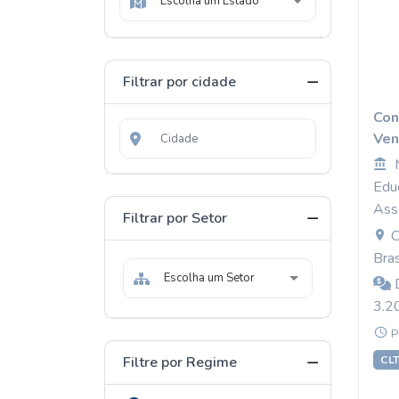
Escolha um Estado
Filtrar por cidade
Con
Ven
Edu
Ass
Filtrar por Setor
C
Bras
Escolha um Setor
D
3.2
P
Filtre por Regime
CL