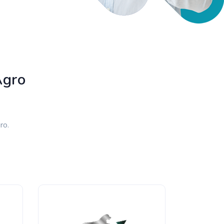
Agro
ro.