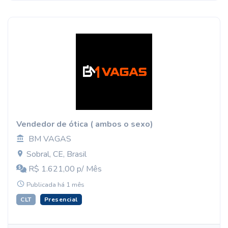
Vendedor de ótica ( ambos o sexo)
BM VAGAS
Sobral, CE, Brasil
R$ 1.621,00 p/ Mês
Publicada há 1 mês
CLT
Presencial