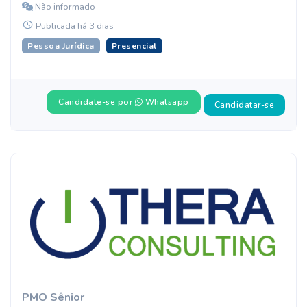
Não informado
Publicada há 3 dias
Pessoa Jurídica
Presencial
Candidate-se por
Whatsapp
Candidatar-se
PMO Sênior