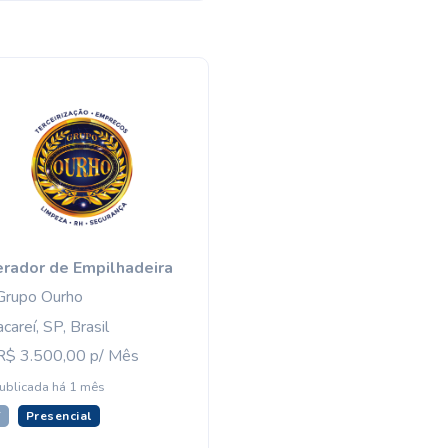
rador de Empilhadeira
Grupo Ourho
careí, SP, Brasil
$ 3.500,00 p/ Mês
ublicada há 1 mês
T
Presencial