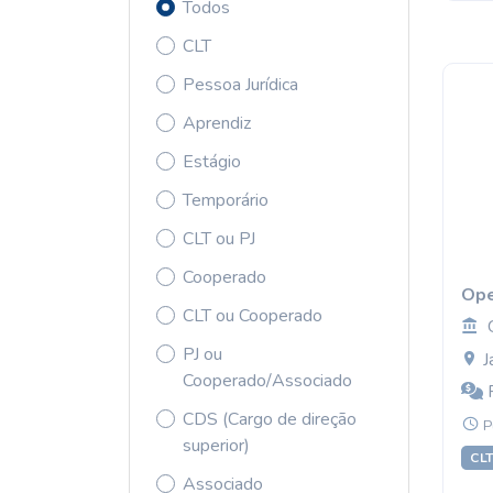
Todos
CLT
Pessoa Jurídica
Aprendiz
Estágio
Temporário
CLT ou PJ
Cooperado
Ope
CLT ou Cooperado
PJ ou
Ja
Cooperado/Associado
R
CDS (Cargo de direção
P
superior)
CL
Associado