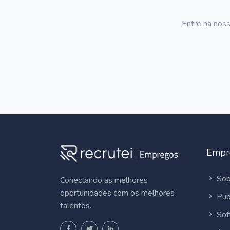
Entre na noss
Empr
Sob
Conectando as melhores
oportunidades com os melhores
Pub
talentos.
Sof