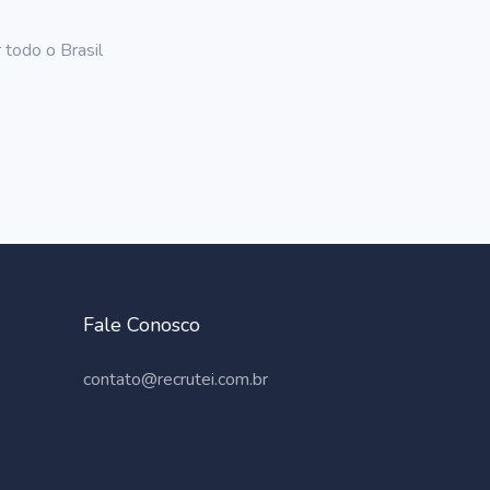
 todo o Brasil
Fale Conosco
contato@recrutei.com.br