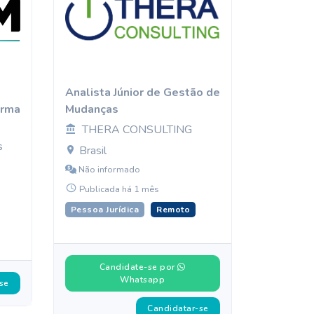
Analista Júnior de Gestão de
orma
Mudanças
THERA CONSULTING
s
Brasil
Não informado
Publicada há 1 mês
Pessoa Jurídica
Remoto
Candidate-se por
Whatsapp
se
Candidatar-se