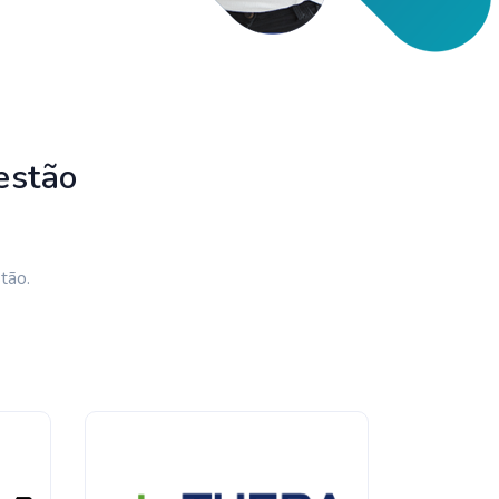
estão
tão.