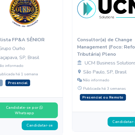
lista FP&A SÊNIOR
Consultor(a) de Change
Management (Foco: Ref
Grupo Ourho
Tributária) Pleno
açapava, SP, Brasil
UCM Business Solution
ão informado
São Paulo, SP, Brasil
ublicada há 1 semana
Não informado
T
Presencial
Publicada há 3 semanas
Presencial ou Remoto
Candidate-se por
Whatsapp
Candidatar-
Candidatar-se