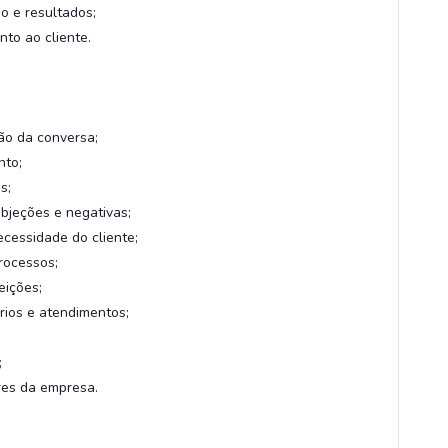
o e resultados;
to ao cliente.
ção da conversa;
nto;
s;
objeções e negativas;
ecessidade do cliente;
processos;
eições;
ios e atendimentos;
;
res da empresa.