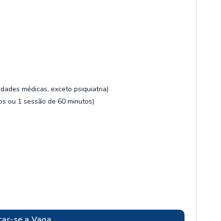
idades médicas, exceto psiquiatria)
os ou 1 sessão de 60 minutos)
car-se a Vaga