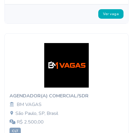
Ver vaga
AGENDADOR(A) COMERCIAL/SDR
BM VAGAS
São Paulo, SP, Brasil
R$ 2.500,00
CLT