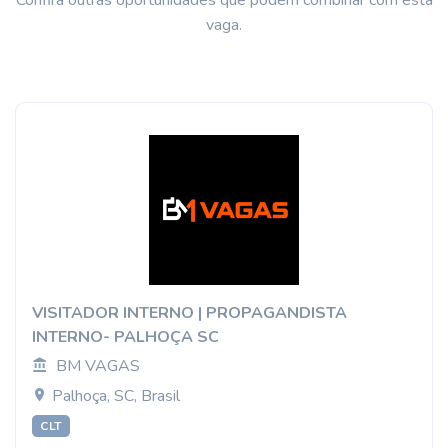
vaga.
VISITADOR INTERNO | PROPAGANDISTA
INTERNO- PALHOÇA SC
BM VAGAS
Palhoça, SC, Brasil
CLT