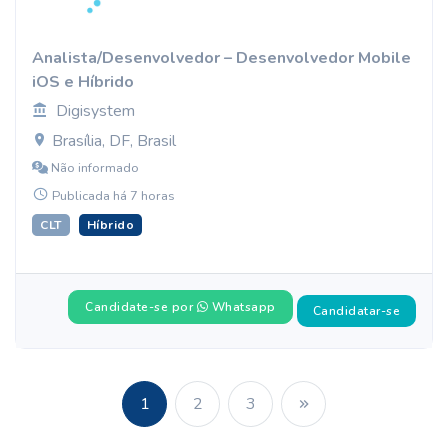
Analista/Desenvolvedor – Desenvolvedor Mobile
iOS e Híbrido
Digisystem
Brasília, DF, Brasil
Não informado
Publicada há 7 horas
CLT
Híbrido
Candidate-se por
Whatsapp
Candidatar-se
1
2
3