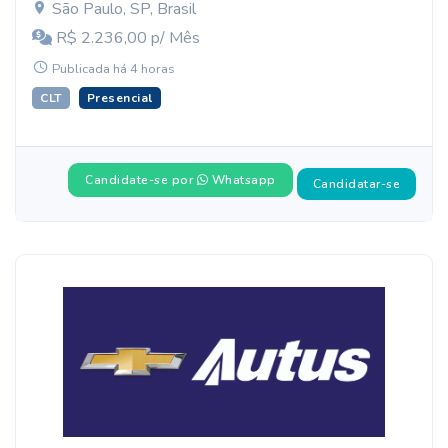
São Paulo, SP, Brasil
R$ 2.236,00 p/ Mês
Publicada há 4 horas
CLT
Presencial
Candidate-se por
Whatsapp
Candidatar-se