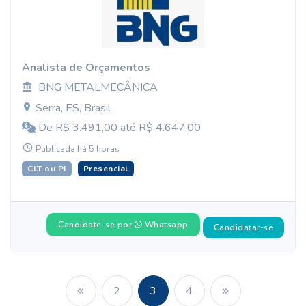
Analista de Orçamentos
BNG METALMECÂNICA
Serra, ES, Brasil
De R$ 3.491,00 até R$ 4.647,00
Publicada há 5 horas
CLT ou PJ
Presencial
Candidate-se por
Whatsapp
Candidatar-se
2
3
4