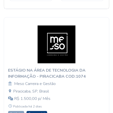
ESTÁGIO NA ÁREA DE TECNOLOGIA DA
INFORMAÇÃO - PIRACICABA COD:1074
Meso Carreira e Gestão
Piracicaba, SP, Brasil
R$ 1.500,00 p/ Mês
Publicada há 2 dias