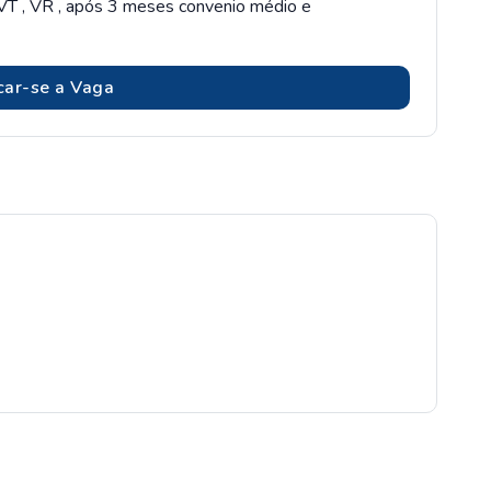
VT , VR , após 3 meses convenio médio e
car-se a Vaga